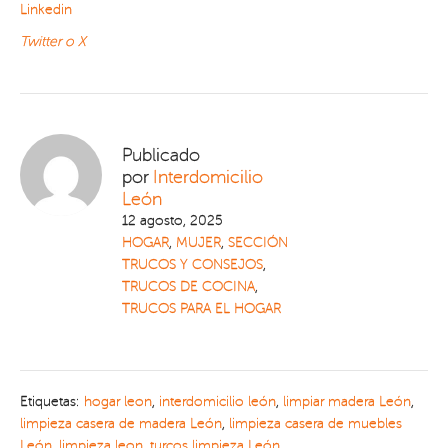
Linkedin
Twitter o X
Publicado
por
Interdomicilio
León
12 agosto, 2025
HOGAR
,
MUJER
,
SECCIÓN
TRUCOS Y CONSEJOS
,
TRUCOS DE COCINA
,
TRUCOS PARA EL HOGAR
Etiquetas:
hogar leon
,
interdomicilio león
,
limpiar madera León
,
limpieza casera de madera León
,
limpieza casera de muebles
León
,
limpieza leon
,
turcos limpieza León