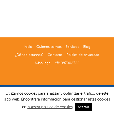
Inicio
Quienes somos
Servicios
Blog
¿Dónde estamos?
Contacto
Política de privacidad
Aviso legal
☏ 987002322
Utilizamos cookies para analizar y optimizar el tráfico de este
Diseñado por Interdomicilio | Desarrollado en Wordpress
sitio web. Encontrará información para gestionar estas cookies
Twitter
Facebook
Google+
YouTube
en
nuestra política de cookies
Aceptar