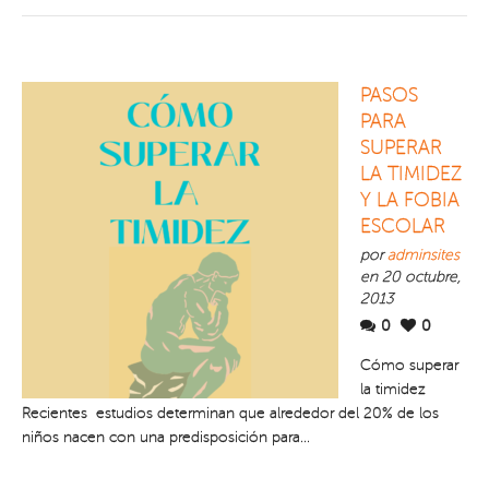
PASOS
PARA
SUPERAR
LA TIMIDEZ
Y LA FOBIA
ESCOLAR
por
adminsites
en 20 octubre,
2013
0
0
Cómo superar
la timidez
Recientes estudios determinan que alrededor del 20% de los
niños nacen con una predisposición para...