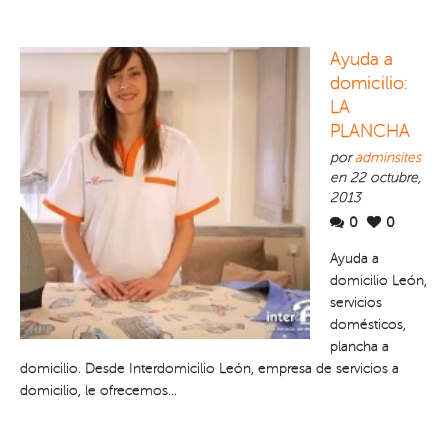
Ayuda a
domicilio:
LA
PLANCHA
por
adminsites
en 22 octubre,
2013
0
0
Ayuda a
domicilio León,
servicios
domésticos,
plancha a
domicilio. Desde Interdomicilio León, empresa de servicios a
domicilio, le ofrecemos...