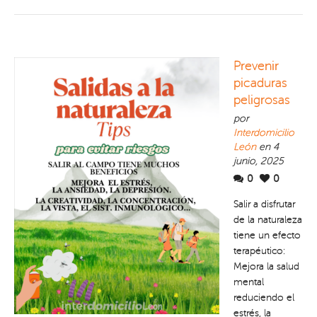
Prevenir
picaduras
peligrosas
por
Interdomicilio
León
en 4
junio, 2025
0
0
Salir a disfrutar
de la naturaleza
tiene un efecto
terapéutico:
Mejora la salud
mental
reduciendo el
estrés, la