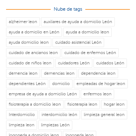
Nube de tags
alzheimer leon
auxiliares de ayuda a domicilio León
ayuda a domicilio en León
ayuda a domicilio leon
ayuda domicilio leon
cuidado asistencial León
cuidado de ancianos leon
cuidado de enfermos León
cuidado de niños leon
cuidadores León
cuidados León
demencia leon
demencias leon
dependencia leon
dependientes León
domicilio
empleadas de hogar leon
empresa de ayuda a domicilio León
enfermos leon
fisioterapia a domicilio leon
fisioterapia leon
hogar leon
Interdomicilio
interdomicilio león
limpieza general leon
limpieza leon
limpiezas León
logopeda a domicilio leon
logopeda leon