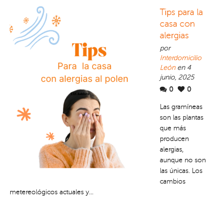
Tips para la
casa con
alergias
por
Interdomicilio
León
en 4
junio, 2025
0
0
Las gramíneas
son las plantas
que más
producen
alergias,
aunque no son
las únicas. Los
cambios
metereológicos actuales y...