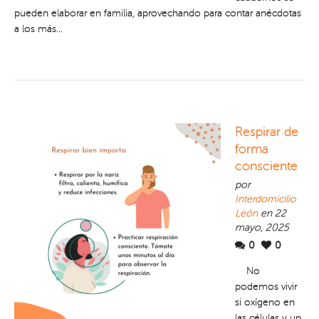
pueden elaborar en familia, aprovechando para contar anécdotas
a los más...
Respirar de
forma
consciente
por
Interdomicilio
León
en 22
mayo, 2025
0
0
No
podemos vivir
si oxígeno en
las células y un