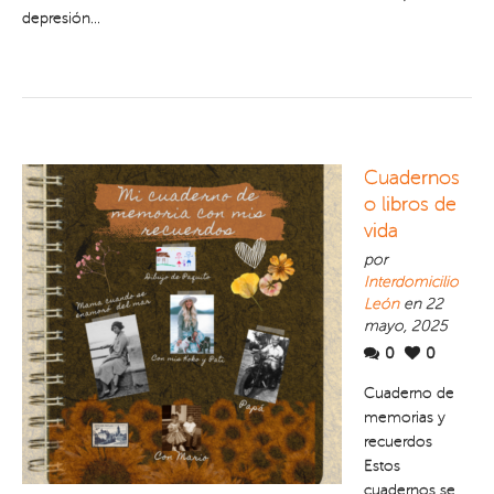
depresión...
Cuadernos
o libros de
vida
por
Interdomicilio
León
en 22
mayo, 2025
0
0
Cuaderno de
memorias y
recuerdos
Estos
cuadernos se