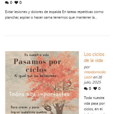
0
0
Evitar lesiones y dolores de espalda En tareas repetitivas como
planchar, aspirar o hacer cama tenemos que mantener la...
Los ciclos
de la vida
por
Interdomicilio
León
en 16
julio, 2025
0
0
Toda nuestra
vida pasa por
ciclos, en el