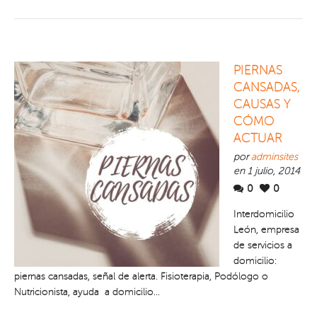
PIERNAS
CANSADAS,
CAUSAS Y
CÓMO
ACTUAR
por
adminsites
en 1 julio, 2014
0
0
Interdomicilio
León, empresa
de servicios a
domicilio:
piernas cansadas, señal de alerta. Fisioterapia, Podólogo o
Nutricionista, ayuda a domicilio...