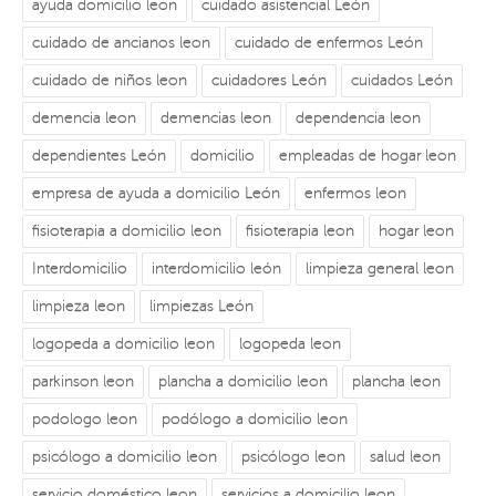
ayuda domicilio leon
cuidado asistencial León
cuidado de ancianos leon
cuidado de enfermos León
cuidado de niños leon
cuidadores León
cuidados León
demencia leon
demencias leon
dependencia leon
dependientes León
domicilio
empleadas de hogar leon
empresa de ayuda a domicilio León
enfermos leon
fisioterapia a domicilio leon
fisioterapia leon
hogar leon
Interdomicilio
interdomicilio león
limpieza general leon
limpieza leon
limpiezas León
logopeda a domicilio leon
logopeda leon
parkinson leon
plancha a domicilio leon
plancha leon
podologo leon
podólogo a domicilio leon
psicólogo a domicilio leon
psicólogo leon
salud leon
servicio doméstico leon
servicios a domicilio leon