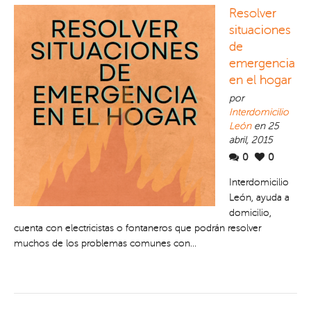
Resolver
situaciones
de
emergencia
en el hogar
por
Interdomicilio
León
en 25
abril, 2015
0
0
Interdomicilio
León, ayuda a
domicilio,
cuenta con electricistas o fontaneros que podrán resolver
muchos de los problemas comunes con...