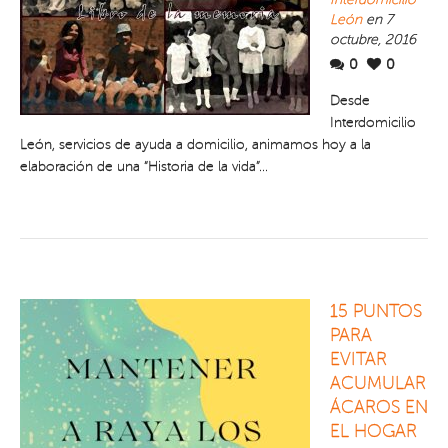
León
en 7
octubre, 2016
0
0
Desde
Interdomicilio
León, servicios de ayuda a domicilio, animamos hoy a la
elaboración de una “Historia de la vida”...
15 PUNTOS
PARA
EVITAR
ACUMULAR
ÁCAROS EN
EL HOGAR