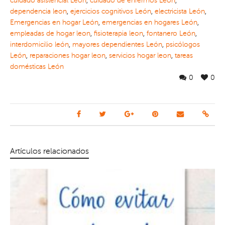
cuidado asistencial León
,
cuidado de enfermos León
,
dependencia leon
,
ejercicios cognitivos León
,
electricista León
,
Emergencias en hogar León
,
emergencias en hogares León
,
empleadas de hogar leon
,
fisioterapia leon
,
fontanero León
,
interdomicilio león
,
mayores dependientes León
,
psicólogos
León
,
reparaciones hogar leon
,
servicios hogar leon
,
tareas
domésticas León
0
0
Artículos relacionados