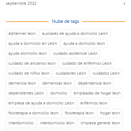
septiembre 2012
Nube de tags
alzheimer leon
auxiliares de ayuda a domicilio León
ayuda a domicilio en León
ayuda a domicilio leon
ayuda domicilio leon
cuidado asistencial León
cuidado de ancianos leon
cuidado de enfermos León
cuidado de niños leon
cuidadores León
cuidados León
demencia leon
demencias leon
dependencia leon
dependientes León
domicilio
empleadas de hogar leon
empresa de ayuda a domicilio León
enfermos leon
fisioterapia a domicilio leon
fisioterapia leon
hogar leon
Interdomicilio
interdomicilio león
limpieza general leon