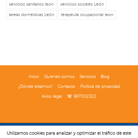
servicios sanitarios leon
servicios sociales León
tareas domésticas León
terapeuta ocupacional leon
Inicio
Quienes somos
Servicios
Blog
¿Dónde estamos?
Contacto
Política de privacidad
Aviso legal
☏ 987002322
Utilizamos cookies para analizar y optimizar el tráfico de este
Diseñado por Interdomicilio | Desarrollado en Wordpress