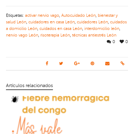
Etiquetas:
activar nervio vago
,
Autocuidado León
,
bienestar y
salud León
,
cuidadores en casa León
,
cuidadores León
,
cuidados
a domicilio León
,
cuidados en casa León
,
interdomicilio león
,
nervio vago León
,
risoterapia León
,
técnicas antiestrés León
0
0
Artículos relacionados